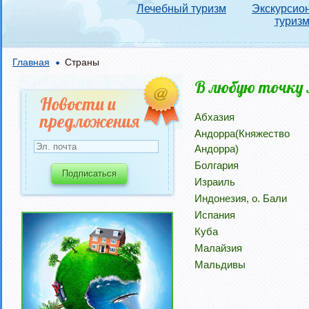
Лечебный туризм
Экскурсио
туриз
Главная
Страны
В любую точку 
Новости и
предложения
Абхазия
Андорра(Княжество
Андорра)
Болгария
Израиль
Индонезия, о. Бали
Испания
Куба
Малайзия
Мальдивы