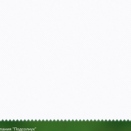
мпания "Подсолнух"