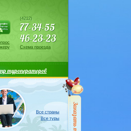
рос менеджеру
(4212)
77-34-55
46-23-23
опрос
жеру
Схема проезда
тр туроператоров
Все страны
Все туры