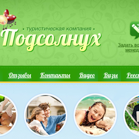
Задать воп
Задать в
менед
Отзывы
Контакты
Видео
Визы
Реес