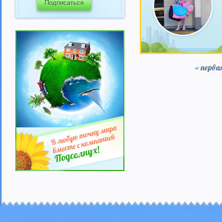
« перва