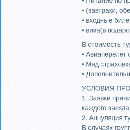
• Питание по п
• (завтраки, об
• входные биле
• виза(в подаро
В стоимость ту
• Авиаперелет 
• Мед страховк
• Дополнитель
УСЛОВИЯ ПРО
1. Заявки прин
каждого заезда
2. Аннуляция т
В случаях груп