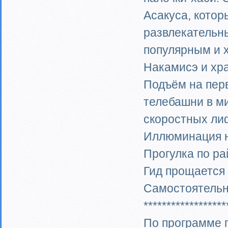
Асакуса, кото
развлекательны
популярным и 
Накамисэ и хр
Подъём на пер
телебашни в ми
скоростных ли
Иллюминация н
Прогулка по ра
Гид прощается 
Самостоятельн
******************
По программе 