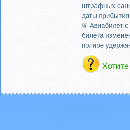
штрафных санкц
даты прибытия
⑥ Авиабилет с
билета измене
полное удержа
Хотит