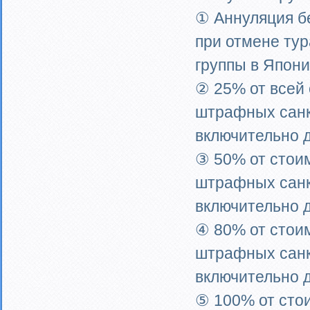
① Аннуляция б
при отмене тур
группы в Япони
② 25% от всей 
штрафных санк
включительно 
③ 50% от стоим
штрафных санкц
включительно 
④ 80% от стоим
штрафных санкц
включительно 
⑤ 100% от сто