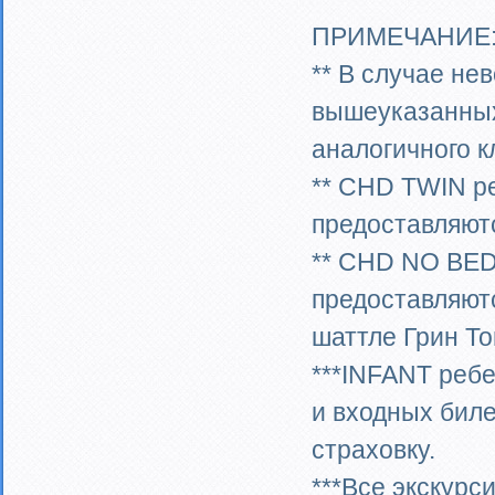
ПРИМЕЧАНИЕ
** В случае не
вышеуказанных
аналогичного к
** CHD TWIN ре
предоставляютс
** CHD NO BED 
предоставляютс
шаттле Грин То
***INFANT ребе
и входных биле
страховку.
***Все экскурс