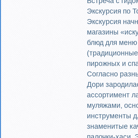
Встреча с гидо
Экскурсия по Т
Экскурсия начн
магазины «иск
блюд для меню 
(традиционные 
пирожных и спа
Согласно разн
Дори зародилас
ассортимент ла
муляжами, осно
инструменты д
знаменитые ка
палочки-хаси. 