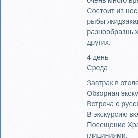
очень много вр
Состоит из нес
рыбы якидзака
разнообразных 
других.
4 день
Среда
Завтрак в отеле
Обзорная экск
Встреча с русс
В экскурсию вк
Посещение Хра
глициниями.