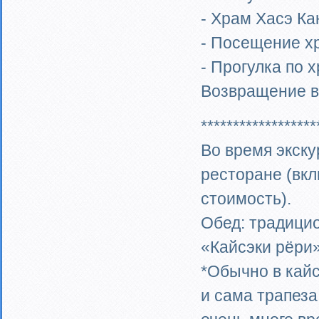
- Храм Хасэ Ка
- Посещение х
- Прогулка по 
Возвращение в
******************
Во время экск
ресторане (вкл
стоимость).
Обед: традицио
«Кайсэки рёри
*Обычно в кайс
и сама трапеза