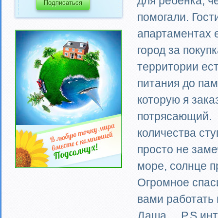
для ребенка, ч
помогали. Гост
апартаментах е
город за покуп
территории ест
питания до па
которую я зака
потрясающий. 
количества сту
просто не заме
море, солнце п
Огромное спаси
вами работать
Даша. P.S инт