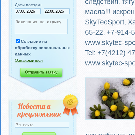
следствия, тяг
Даты поездки
масла!!! искре
SkyTecSport, Ха
65-22, +7-914-5
www.skytec-spor
Согласие на
обработку персональных
Tel: +7(4212) 4
данных
Ознакомиться
www.skytec-spor
Новости и
предложения