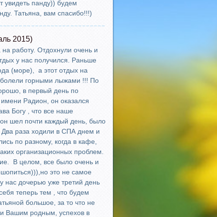
т увидеть панду)) будем
нду. Татьяна, вам спасибо!!!)
аль 2015)
 на работу. Отдохнули очень и
тдых у нас получился. Раньше
ода (море), а этот отдых на
Заболели горными лыжами !!! По
орошо, в первый день по
 имени Радион, он оказался
ва Богу , что все наше
, он шел почти каждый день, было
 Два раза ходили в СПА днем и
сь по разному, когда в кафе,
икаких организационных проблем.
ие. В целом, все было очень и
шопиться))),но это не самое
 у нас дочерью уже третий день
себя теперь тем , что будем
тьяной большое, за то что не
 и Вашим родным, успехов в