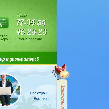
рос менеджеру
(4212)
77-34-55
46-23-23
опрос
жеру
Схема проезда
тр туроператоров
Все страны
Все туры