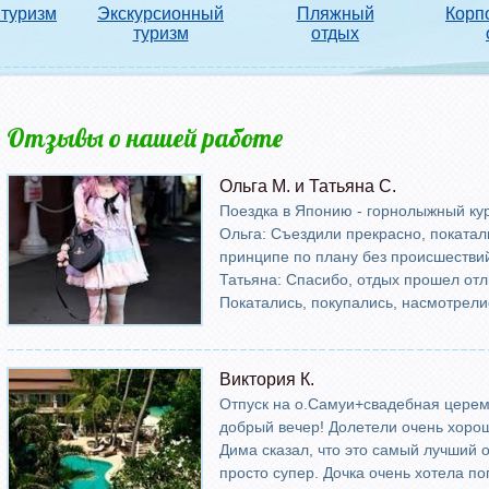
туризм
Экскурсионный
Пляжный
Корп
туризм
отдых
Отзывы о нашей работе
Страницы
Ольга М. и Татьяна С.
Поездка в Японию - горнолыжный кур
Ольга: Съездили прекрасно, покатал
принципе по плану без происшествий
Татьяна: Спасибо, отдых прошел отли
Покатались, покупались, насмотрелись
Виктория К.
Отпуск на о.Самуи+свадебная цере
добрый вечер! Долетели очень хорошо
Дима сказал, что это самый лучший о
просто супер. Дочка очень хотела по