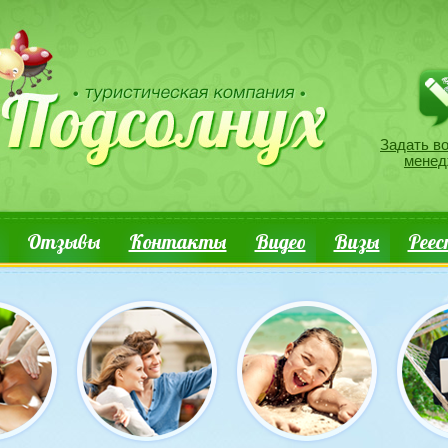
Задать воп
Задать в
менед
Отзывы
Контакты
Видео
Визы
Реес