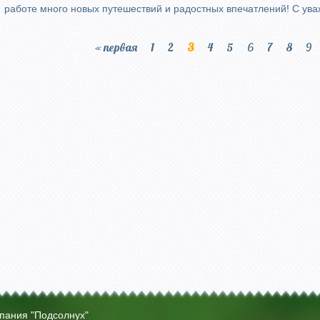
работе много новых путешествий и радостных впечатлений! С ува
« первая
1
2
3
4
5
6
7
8
9
мпания "Подсолнух"