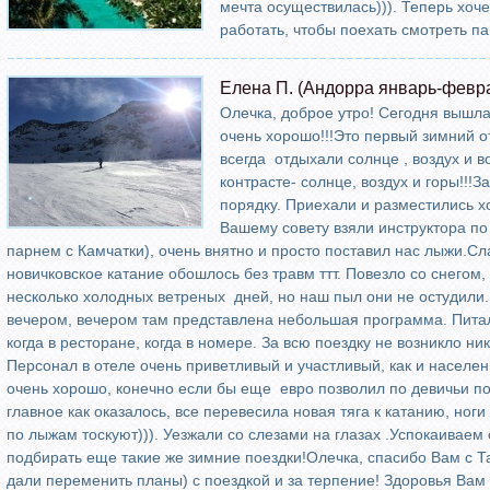
мечта осуществилась))). Теперь хоче
работать, чтобы поехать смотреть па
Елена П. (Андорра январь-февр
Олечка, доброе утро! Сегодня вышла
очень хорошо!!!Это первый зимний о
всегда отдыхали солнце , воздух и в
контрасте- солнце, воздух и горы!!!
порядку. Приехали и разместились х
Вашему совету взяли инструктора по
парнем с Камчатки), очень внятно и просто поставил нас лыжи.Сла
новичковское катание обошлось без травм ттт. Повезло со снегом
несколько холодных ветреных дней, но наш пыл они не остудили.
вечером, вечером там представлена небольшая программа. Питали
когда в ресторане, когда в номере. За всю поездку не возникло н
Персонал в отеле очень приветливый и участливый, как и населен
очень хорошо, конечно если бы еще евро позволил по девичьи по
главное как оказалось, все перевесила новая тяга к катанию, ноги
по лыжам тоскуют))). Уезжали со слезами на глазах .Успокаиваем 
подбирать еще такие же зимние поездки!Олечка, спасибо Вам с Та
дали переменить планы) с поездкой и за терпение! Здоровья Вам